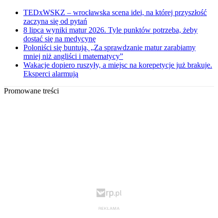
TEDxWSKZ – wrocławska scena idei, na której przyszłość
zaczyna się od pytań
8 lipca wyniki matur 2026. Tyle punktów potrzeba, żeby
dostać się na medycynę
Poloniści się buntują. „Za sprawdzanie matur zarabiamy
mniej niż angliści i matematycy”
Wakacje dopiero ruszyły, a miejsc na korepetycje już brakuje.
Eksperci alarmują
Promowane treści