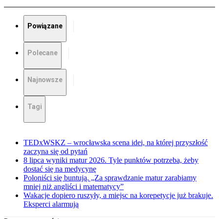
Powiązane
Polecane
Najnowsze
Tagi
TEDxWSKZ – wrocławska scena idei, na której przyszłość
zaczyna się od pytań
8 lipca wyniki matur 2026. Tyle punktów potrzeba, żeby
dostać się na medycynę
Poloniści się buntują. „Za sprawdzanie matur zarabiamy
mniej niż angliści i matematycy”
Wakacje dopiero ruszyły, a miejsc na korepetycje już brakuje.
Eksperci alarmują