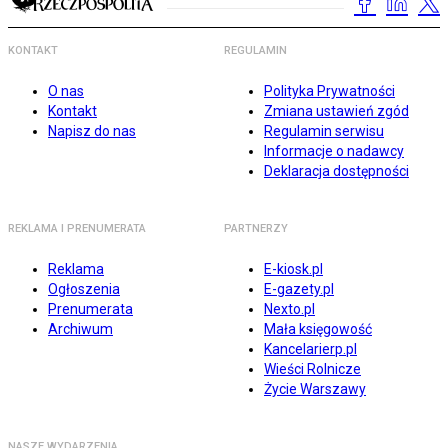
KONTAKT
REGULAMIN
O nas
Polityka Prywatności
Kontakt
Zmiana ustawień zgód
Napisz do nas
Regulamin serwisu
Informacje o nadawcy
Deklaracja dostępności
REKLAMA I PRENUMERATA
PARTNERZY
Reklama
E-kiosk.pl
Ogłoszenia
E-gazety.pl
Prenumerata
Nexto.pl
Archiwum
Mała księgowość
Kancelarierp.pl
Wieści Rolnicze
Życie Warszawy
NASZE WYDARZENIA