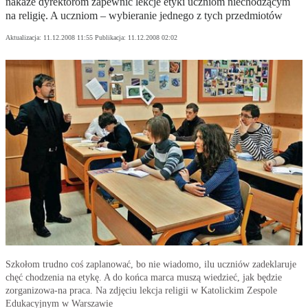
nakaże dyrektorom zapewnić lekcje etyki uczniom niechodzącym
na religię. A uczniom – wybieranie jednego z tych przedmiotów
Aktualizacja:
11.12.2008 11:55
Publikacja:
11.12.2008 02:02
Szkołom trudno coś zaplanować, bo nie wiadomo, ilu uczniów zadeklaruje
chęć chodzenia na etykę. A do końca marca muszą wiedzieć, jak będzie
zorganizowa-na praca. Na zdjęciu lekcja religii w Katolickim Zespole
Edukacyjnym w Warszawie