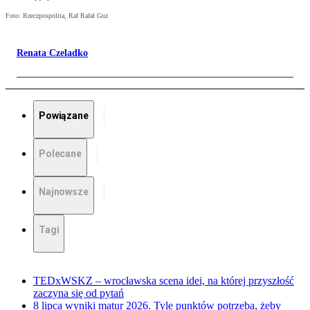
Foto: Rzeczpospolita, Raf Rafał Guz
Renata Czeladko
Powiązane
Polecane
Najnowsze
Tagi
TEDxWSKZ – wrocławska scena idei, na której przyszłość
zaczyna się od pytań
8 lipca wyniki matur 2026. Tyle punktów potrzeba, żeby