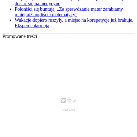
dostać się na medycynę
Poloniści się buntują. „Za sprawdzanie matur zarabiamy
mniej niż angliści i matematycy”
Wakacje dopiero ruszyły, a miejsc na korepetycje już brakuje.
Eksperci alarmują
Promowane treści