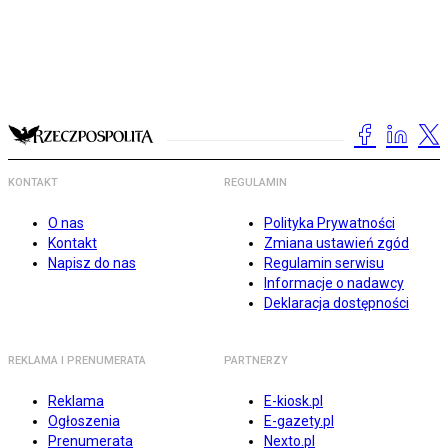
KONTAKT
REGULAMIN
O nas
Polityka Prywatności
Kontakt
Zmiana ustawień zgód
Napisz do nas
Regulamin serwisu
Informacje o nadawcy
Deklaracja dostępności
REKLAMA I PRENUMERATA
PARTNERZY
Reklama
E-kiosk.pl
Ogłoszenia
E-gazety.pl
Prenumerata
Nexto.pl