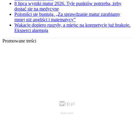
8 lipca wyniki matur 2026. Tyle punktów potrzeba, żeby
dostać się na medycynę
Poloniści się buntują. „Za sprawdzanie matur zarabiamy
mniej niż angliści i matematycy”
Wakacje dopiero ruszyły, a miejsc na korepetycje już brakuje.
Eksperci alarmują
Promowane treści