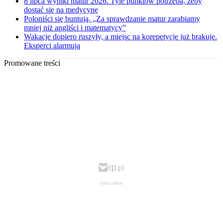
8 lipca wyniki matur 2026. Tyle punktów potrzeba, żeby
dostać się na medycynę
Poloniści się buntują. „Za sprawdzanie matur zarabiamy
mniej niż angliści i matematycy”
Wakacje dopiero ruszyły, a miejsc na korepetycje już brakuje.
Eksperci alarmują
Promowane treści