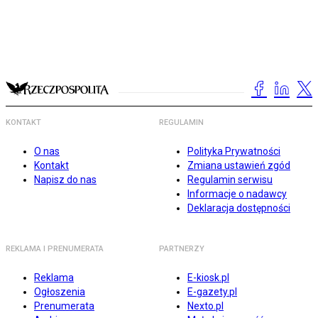
KONTAKT
REGULAMIN
O nas
Polityka Prywatności
Kontakt
Zmiana ustawień zgód
Napisz do nas
Regulamin serwisu
Informacje o nadawcy
Deklaracja dostępności
REKLAMA I PRENUMERATA
PARTNERZY
Reklama
E-kiosk.pl
Ogłoszenia
E-gazety.pl
Prenumerata
Nexto.pl