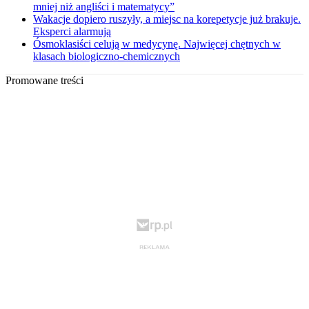
mniej niż angliści i matematycy”
Wakacje dopiero ruszyły, a miejsc na korepetycje już brakuje.
Eksperci alarmują
Ósmoklasiści celują w medycynę. Najwięcej chętnych w
klasach biologiczno-chemicznych
Promowane treści