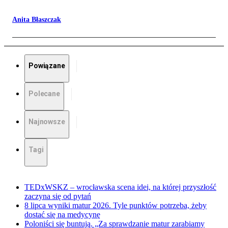
Anita Błaszczak
Powiązane
Polecane
Najnowsze
Tagi
TEDxWSKZ – wrocławska scena idei, na której przyszłość
zaczyna się od pytań
8 lipca wyniki matur 2026. Tyle punktów potrzeba, żeby
dostać się na medycynę
Poloniści się buntują. „Za sprawdzanie matur zarabiamy