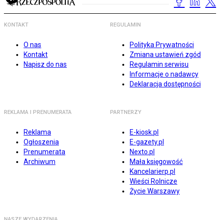
KONTAKT
REGULAMIN
O nas
Polityka Prywatności
Kontakt
Zmiana ustawień zgód
Napisz do nas
Regulamin serwisu
Informacje o nadawcy
Deklaracja dostępności
REKLAMA I PRENUMERATA
PARTNERZY
Reklama
E-kiosk.pl
Ogłoszenia
E-gazety.pl
Prenumerata
Nexto.pl
Archiwum
Mała księgowość
Kancelarierp.pl
Wieści Rolnicze
Życie Warszawy
NASZE WYDARZENIA