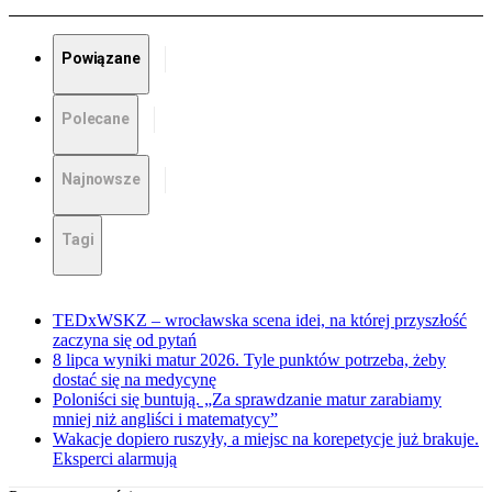
Powiązane
Polecane
Najnowsze
Tagi
TEDxWSKZ – wrocławska scena idei, na której przyszłość
zaczyna się od pytań
8 lipca wyniki matur 2026. Tyle punktów potrzeba, żeby
dostać się na medycynę
Poloniści się buntują. „Za sprawdzanie matur zarabiamy
mniej niż angliści i matematycy”
Wakacje dopiero ruszyły, a miejsc na korepetycje już brakuje.
Eksperci alarmują