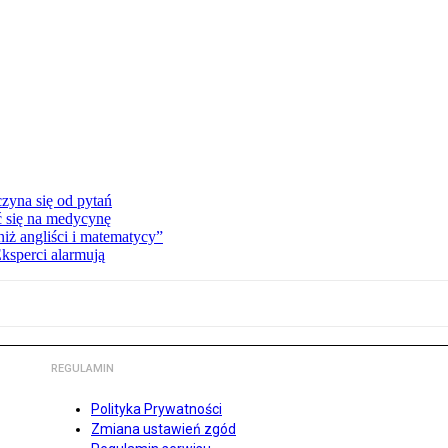
zyna się od pytań
ć się na medycynę
niż angliści i matematycy”
Eksperci alarmują
REGULAMIN
Polityka Prywatności
Zmiana ustawień zgód