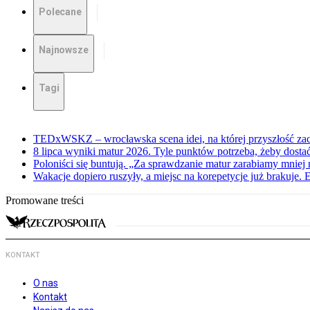
Polecane
Najnowsze
Tagi
TEDxWSKZ – wrocławska scena idei, na której przyszłość zac
8 lipca wyniki matur 2026. Tyle punktów potrzeba, żeby dosta
Poloniści się buntują. „Za sprawdzanie matur zarabiamy mniej 
Wakacje dopiero ruszyły, a miejsc na korepetycje już brakuje. 
Promowane treści
KONTAKT
O nas
Kontakt