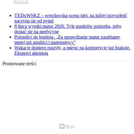
TEDxWSKZ – wrocławska scena idei, na której przyszłość
zaczyna się od pytań
8 lipca wyniki matur 2026. Tyle punktów potrzeba, żeby
dostać się na medycynę
Poloniści się buntują. „Za sprawdzanie matur zarabiamy
mniej niż angliści i matematycy”
Wakacje dopiero ruszyły, a miejsc na korepetycje już brakuje.
Eksperci alarmują
Promowane treści