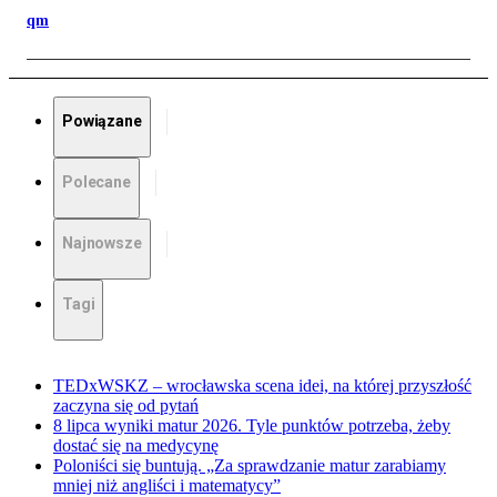
qm
Powiązane
Polecane
Najnowsze
Tagi
TEDxWSKZ – wrocławska scena idei, na której przyszłość
zaczyna się od pytań
8 lipca wyniki matur 2026. Tyle punktów potrzeba, żeby
dostać się na medycynę
Poloniści się buntują. „Za sprawdzanie matur zarabiamy
mniej niż angliści i matematycy”