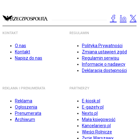
KONTAKT
REGULAMIN
O nas
Polityka Prywatności
Kontakt
Zmiana ustawień zgód
Napisz do nas
Regulamin serwisu
Informacje o nadawcy
Deklaracja dostępności
REKLAMA I PRENUMERATA
PARTNERZY
Reklama
E-kiosk.pl
Ogłoszenia
E-gazety.pl
Prenumerata
Nexto.pl
Archiwum
Mała księgowość
Kancelarierp.pl
Wieści Rolnicze
Życie Warszawy