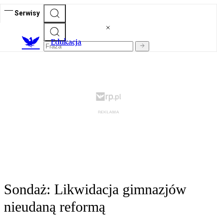
Serwisy
E
dukacja
Sondaż: Likwidacja gimnazjów
nieudaną reformą