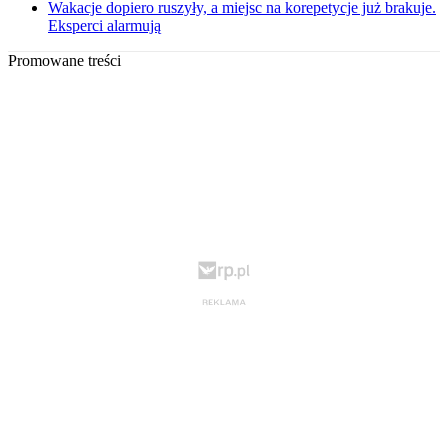
Wakacje dopiero ruszyły, a miejsc na korepetycje już brakuje.
Eksperci alarmują
Promowane treści