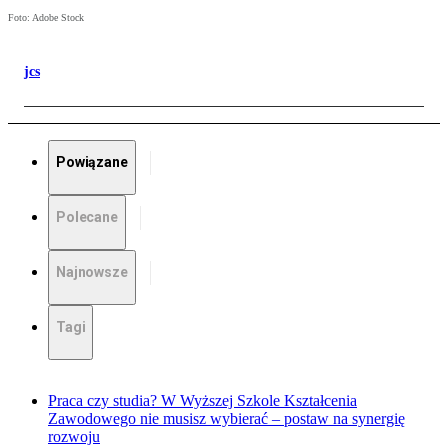
Foto: Adobe Stock
jcs
Powiązane
Polecane
Najnowsze
Tagi
Praca czy studia? W Wyższej Szkole Kształcenia
Zawodowego nie musisz wybierać – postaw na synergię
rozwoju