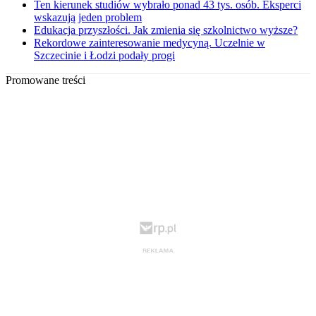
Ten kierunek studiów wybrało ponad 43 tys. osób. Eksperci
wskazują jeden problem
Edukacja przyszłości. Jak zmienia się szkolnictwo wyższe?
Rekordowe zainteresowanie medycyną. Uczelnie w
Szczecinie i Łodzi podały progi
Promowane treści