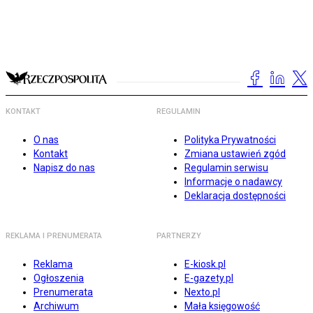
KONTAKT
REGULAMIN
O nas
Polityka Prywatności
Kontakt
Zmiana ustawień zgód
Napisz do nas
Regulamin serwisu
Informacje o nadawcy
Deklaracja dostępności
REKLAMA I PRENUMERATA
PARTNERZY
Reklama
E-kiosk.pl
Ogłoszenia
E-gazety.pl
Prenumerata
Nexto.pl
Archiwum
Mała księgowość