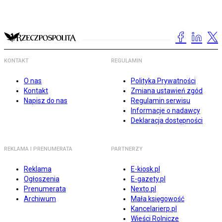
KONTAKT
REGULAMIN
O nas
Polityka Prywatności
Kontakt
Zmiana ustawień zgód
Napisz do nas
Regulamin serwisu
Informacje o nadawcy
Deklaracja dostępności
REKLAMA I PRENUMERATA
PARTNERZY
Reklama
E-kiosk.pl
Ogłoszenia
E-gazety.pl
Prenumerata
Nexto.pl
Archiwum
Mała księgowość
Kancelarierp.pl
Wieści Rolnicze