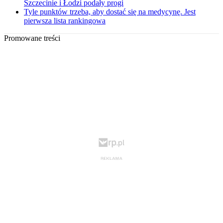
Szczecinie i Łodzi podały progi
Tyle punktów trzeba, aby dostać się na medycynę. Jest
pierwsza lista rankingowa
Promowane treści