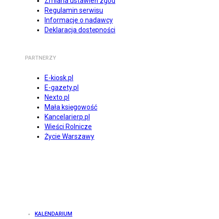
Zmiana ustawień zgód
Regulamin serwisu
Informacje o nadawcy
Deklaracja dostępności
PARTNERZY
E-kiosk.pl
E-gazety.pl
Nexto.pl
Mała księgowość
Kancelarierp.pl
Wieści Rolnicze
Życie Warszawy
KALENDARIUM