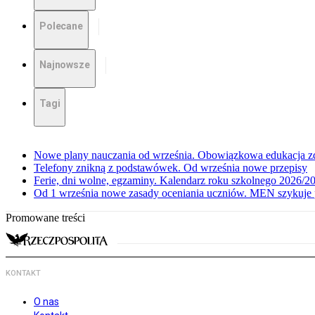
Polecane
Najnowsze
Tagi
Nowe plany nauczania od września. Obowiązkowa edukacja zd
Telefony znikną z podstawówek. Od września nowe przepisy
Ferie, dni wolne, egzaminy. Kalendarz roku szkolnego 2026/2
Od 1 września nowe zasady oceniania uczniów. MEN szykuje 
Promowane treści
KONTAKT
O nas