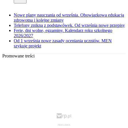
Nowe plany nauczania od września. Obowiązkowa edukacja
zdrowotna i kolejne zmiany
Telefony znikną z podstawówek. Od września nowe przepisy
Ferie, dni wolne, egzaminy. Kalendarz roku szkolnego
2026/2027
Od 1 września nowe zasady oceniania uczniów. MEN
szykuje projekt
Promowane treści