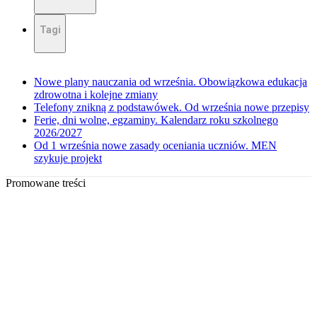
Tagi
Nowe plany nauczania od września. Obowiązkowa edukacja
zdrowotna i kolejne zmiany
Telefony znikną z podstawówek. Od września nowe przepisy
Ferie, dni wolne, egzaminy. Kalendarz roku szkolnego
2026/2027
Od 1 września nowe zasady oceniania uczniów. MEN
szykuje projekt
Promowane treści