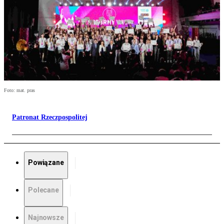
Foto: mat. pras
Patronat Rzeczpospolitej
Powiązane
Polecane
Najnowsze