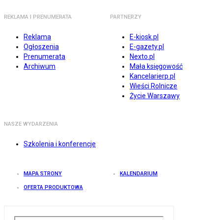
REKLAMA I PRENUMERATA
PARTNERZY
Reklama
E-kiosk.pl
Ogłoszenia
E-gazety.pl
Prenumerata
Nexto.pl
Archiwum
Mała księgowość
Kancelarierp.pl
Wieści Rolnicze
Życie Warszawy
NASZE WYDARZENIA
Szkolenia i konferencje
MAPA STRONY
KALENDARIUM
OFERTA PRODUKTOWA