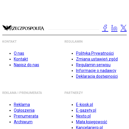
KONTAKT
REGULAMIN
O nas
Polityka Prywatności
Kontakt
Zmiana ustawień zgód
Napisz do nas
Regulamin serwisu
Informacje o nadawcy
Deklaracja dostępności
REKLAMA I PRENUMERATA
PARTNERZY
Reklama
E-kiosk.pl
Ogłoszenia
E-gazety.pl
Prenumerata
Nexto.pl
Archiwum
Mała księgowość
Kancelarierp.pl