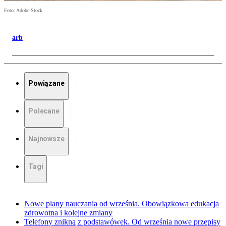
Foto: Adobe Stock
arb
Powiązane
Polecane
Najnowsze
Tagi
Nowe plany nauczania od września. Obowiązkowa edukacja
zdrowotna i kolejne zmiany
Telefony znikną z podstawówek. Od września nowe przepisy