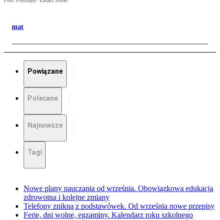
Foto: Fotorzepa / Łukasz Solski
mat
Powiązane
Polecane
Najnowsze
Tagi
Nowe plany nauczania od września. Obowiązkowa edukacja
zdrowotna i kolejne zmiany
Telefony znikną z podstawówek. Od września nowe przepisy
Ferie, dni wolne, egzaminy. Kalendarz roku szkolnego