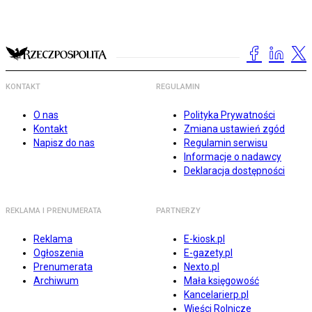
KONTAKT
REGULAMIN
O nas
Polityka Prywatności
Kontakt
Zmiana ustawień zgód
Napisz do nas
Regulamin serwisu
Informacje o nadawcy
Deklaracja dostępności
REKLAMA I PRENUMERATA
PARTNERZY
Reklama
E-kiosk.pl
Ogłoszenia
E-gazety.pl
Prenumerata
Nexto.pl
Archiwum
Mała księgowość
Kancelarierp.pl
Wieści Rolnicze