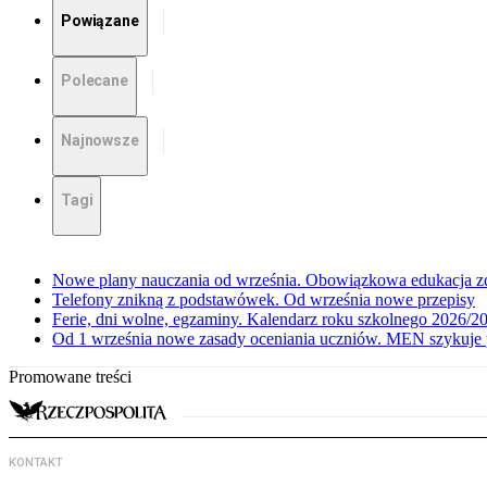
Powiązane
Polecane
Najnowsze
Tagi
Nowe plany nauczania od września. Obowiązkowa edukacja zd
Telefony znikną z podstawówek. Od września nowe przepisy
Ferie, dni wolne, egzaminy. Kalendarz roku szkolnego 2026/2
Od 1 września nowe zasady oceniania uczniów. MEN szykuje 
Promowane treści
KONTAKT