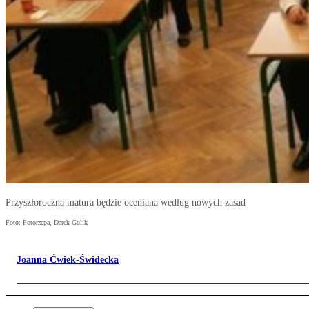
Przyszłoroczna matura będzie oceniana według nowych zasad
Foto: Fotorzepa, Darek Golik
Joanna Ćwiek-Świdecka