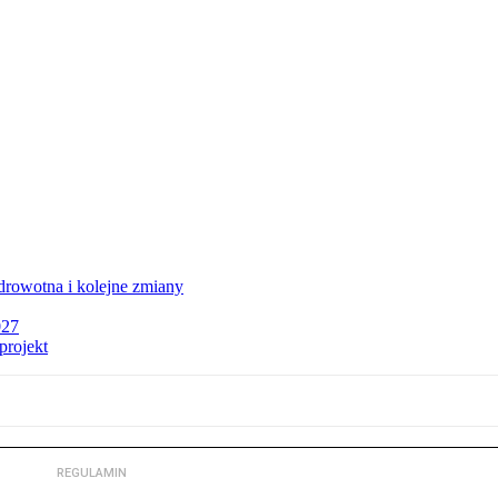
rowotna i kolejne zmiany
027
projekt
REGULAMIN