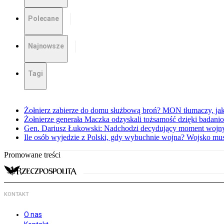
Polecane
Najnowsze
Tagi
Żołnierz zabierze do domu służbową broń? MON tłumaczy, jak
Żołnierze generała Maczka odzyskali tożsamość dzięki bada
Gen. Dariusz Łukowski: Nadchodzi decydujący moment wojn
Ile osób wyjedzie z Polski, gdy wybuchnie wojna? Wojsko musi
Promowane treści
KONTAKT
O nas