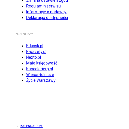
Zmiana ustawień zgód
Regulamin serwisu
Informacje o nadawcy
Deklaracja dostępności
PARTNERZY
E-kiosk.pl
E-gazety.pl
Nexto.pl
Mała księgowość
Kancelarierp.pl
Wieści Rolnicze
Życie Warszawy
KALENDARIUM