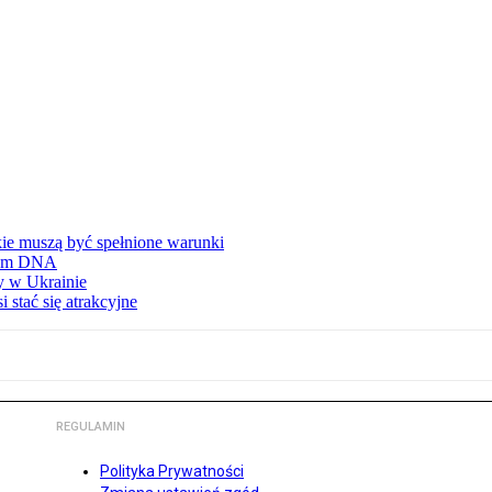
ie muszą być spełnione warunki
niom DNA
y w Ukrainie
 stać się atrakcyjne
REGULAMIN
Polityka Prywatności