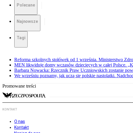
Polecane
Najnowsze
Tagi
Reforma szkolnych stołówek od 1 września. Ministerstwo Zdro
MEN likwiduje domy wczasów dziecięcych w całej Polsce. „K
Barbara Nowacka: Rzecznik Praw Uczniowskich zostanie pow
We wrześniu poznamy, jak uczą się polskie nastolatki. Nadch
Promowane treści
KONTAKT
O nas
Kontakt