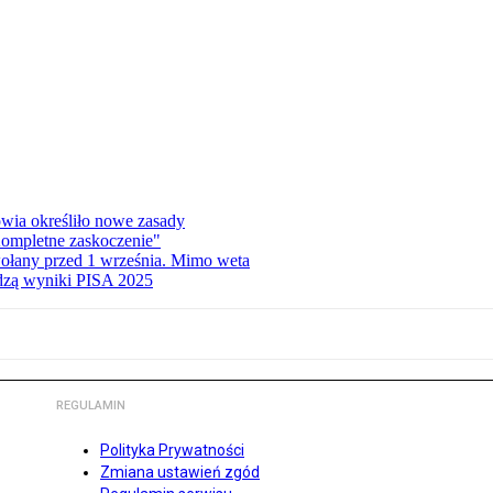
wia określiło nowe zasady
ompletne zaskoczenie"
ołany przed 1 września. Mimo weta
odzą wyniki PISA 2025
REGULAMIN
Polityka Prywatności
Zmiana ustawień zgód