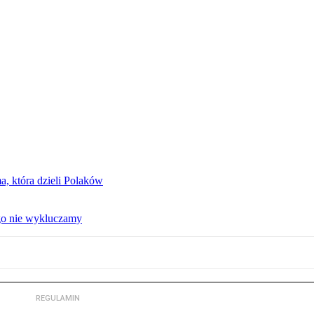
, która dzieli Polaków
 go nie wykluczamy
REGULAMIN