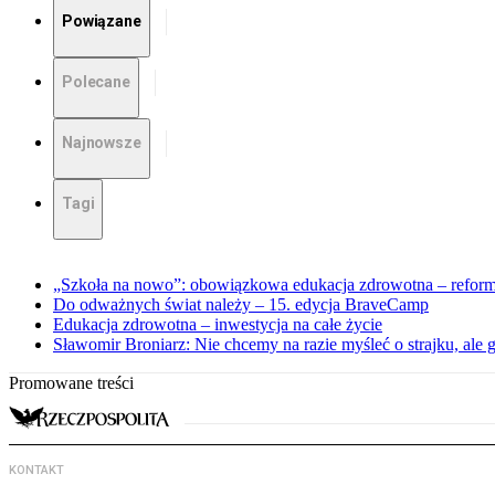
Powiązane
Polecane
Najnowsze
Tagi
„Szkoła na nowo”: obowiązkowa edukacja zdrowotna – reforma
Do odważnych świat należy – 15. edycja BraveCamp
Edukacja zdrowotna – inwestycja na całe życie
Sławomir Broniarz: Nie chcemy na razie myśleć o strajku, ale
Promowane treści
KONTAKT