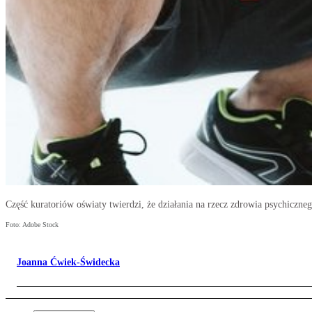
Część kuratoriów oświaty twierdzi, że działania na rzecz zdrowia psychiczne
Foto: Adobe Stock
Joanna Ćwiek-Świdecka