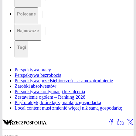
Polecane
Najnowsze
Tagi
Perspektywa pracy
Perspektywa bezrobocia
Perspektywa przedsiębiorczości - samozatrudnienie
Zarobki absolwentów
Perspektywa kontynuacji kształcenia
Zestawienie ogółem – Ranking 2026
Pięć praktyk, które łączą naukę z gospodarką
Local content musi zmienić więcej niż samą gospodarkę