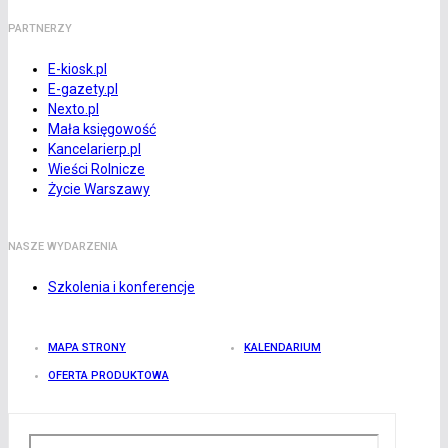
PARTNERZY
E-kiosk.pl
E-gazety.pl
Nexto.pl
Mała księgowość
Kancelarierp.pl
Wieści Rolnicze
Życie Warszawy
NASZE WYDARZENIA
Szkolenia i konferencje
MAPA STRONY
KALENDARIUM
OFERTA PRODUKTOWA