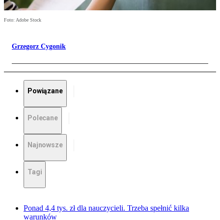
Foto: Adobe Stock
Grzegorz Cygonik
Powiązane
Polecane
Najnowsze
Tagi
Ponad 4,4 tys. zł dla nauczycieli. Trzeba spełnić kilka
warunków