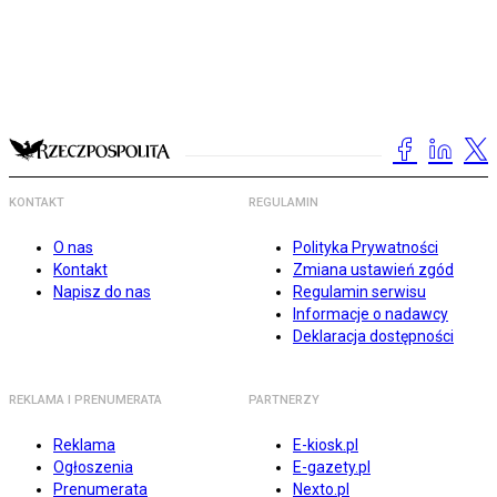
KONTAKT
REGULAMIN
O nas
Polityka Prywatności
Kontakt
Zmiana ustawień zgód
Napisz do nas
Regulamin serwisu
Informacje o nadawcy
Deklaracja dostępności
REKLAMA I PRENUMERATA
PARTNERZY
Reklama
E-kiosk.pl
Ogłoszenia
E-gazety.pl
Prenumerata
Nexto.pl