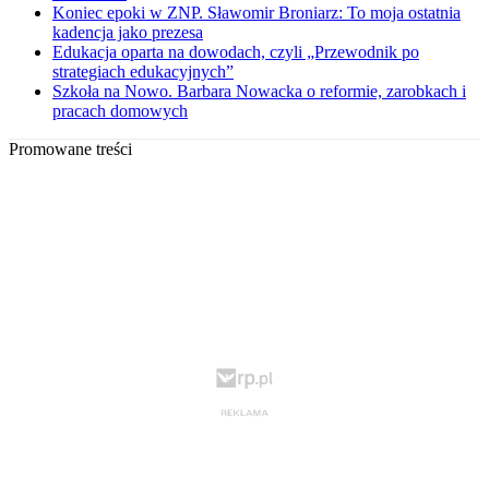
Koniec epoki w ZNP. Sławomir Broniarz: To moja ostatnia
kadencja jako prezesa
Edukacja oparta na dowodach, czyli „Przewodnik po
strategiach edukacyjnych”
Szkoła na Nowo. Barbara Nowacka o reformie, zarobkach i
pracach domowych
Promowane treści