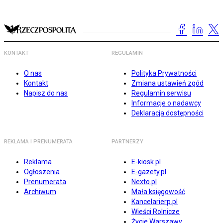
KONTAKT
REGULAMIN
O nas
Polityka Prywatności
Kontakt
Zmiana ustawień zgód
Napisz do nas
Regulamin serwisu
Informacje o nadawcy
Deklaracja dostępności
REKLAMA I PRENUMERATA
PARTNERZY
Reklama
E-kiosk.pl
Ogłoszenia
E-gazety.pl
Prenumerata
Nexto.pl
Archiwum
Mała księgowość
Kancelarierp.pl
Wieści Rolnicze
Życie Warszawy