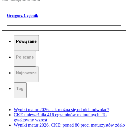
Foto: Fotorzepa, Michał Walczak
Grzegorz Cygonik
Powiązane
Polecane
Najnowsze
Tagi
Wyniki matur 2026. Jak można się od nich odwołać?
CKE unieważniła 416 egzaminów maturalnych. To
gwałtowny wzrost
Wyniki matur 2026. CKE: ponad 80 proc. maturzystów zdało