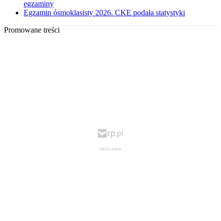
egzaminy
Egzamin ósmoklasisty 2026. CKE podała statystyki
Promowane treści