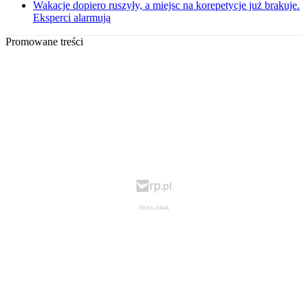
Wakacje dopiero ruszyły, a miejsc na korepetycje już brakuje.
Eksperci alarmują
Promowane treści