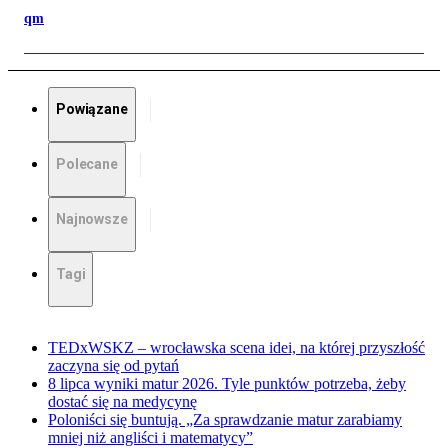
qm
Powiązane
Polecane
Najnowsze
Tagi
TEDxWSKZ – wrocławska scena idei, na której przyszłość
zaczyna się od pytań
8 lipca wyniki matur 2026. Tyle punktów potrzeba, żeby
dostać się na medycynę
Poloniści się buntują. „Za sprawdzanie matur zarabiamy
mniej niż angliści i matematycy”