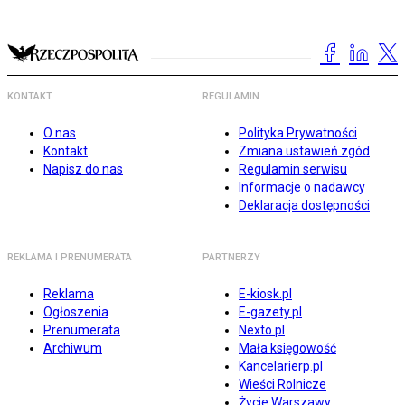
KONTAKT
REGULAMIN
O nas
Polityka Prywatności
Kontakt
Zmiana ustawień zgód
Napisz do nas
Regulamin serwisu
Informacje o nadawcy
Deklaracja dostępności
REKLAMA I PRENUMERATA
PARTNERZY
Reklama
E-kiosk.pl
Ogłoszenia
E-gazety.pl
Prenumerata
Nexto.pl
Archiwum
Mała księgowość
Kancelarierp.pl
Wieści Rolnicze
Życie Warszawy