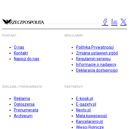
KONTAKT
REGULAMIN
O nas
Polityka Prywatności
Kontakt
Zmiana ustawień zgód
Napisz do nas
Regulamin serwisu
Informacje o nadawcy
Deklaracja dostępności
REKLAMA I PRENUMERATA
PARTNERZY
Reklama
E-kiosk.pl
Ogłoszenia
E-gazety.pl
Prenumerata
Nexto.pl
Archiwum
Mała księgowość
Kancelarierp.pl
Wieści Rolnicze