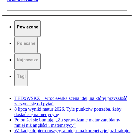
Powiązane
Polecane
Najnowsze
Tagi
TEDxWSKZ – wrocławska scena idei, na której przyszłość
zaczyna się od pytań
8 lipca wyniki matur 2026. Tyle punktów potrzeba, żeby
dostać się na medycynę
Poloniści się buntują. „Za sprawdzanie matur zarabiamy
mniej niż angliści i matematycy”
Wakacje dopiero ruszyły, a miejsc na korepetycje już brakuje.