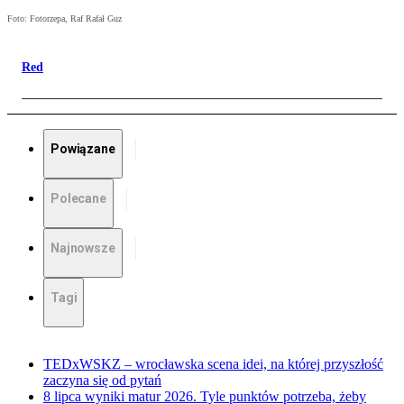
Foto: Fotorzepa, Raf Rafał Guz
Red
Powiązane
Polecane
Najnowsze
Tagi
TEDxWSKZ – wrocławska scena idei, na której przyszłość
zaczyna się od pytań
8 lipca wyniki matur 2026. Tyle punktów potrzeba, żeby