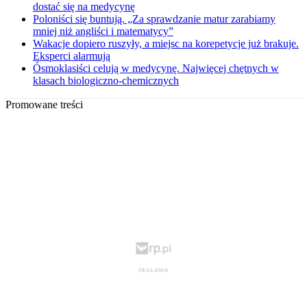
dostać się na medycynę
Poloniści się buntują. „Za sprawdzanie matur zarabiamy
mniej niż angliści i matematycy”
Wakacje dopiero ruszyły, a miejsc na korepetycje już brakuje.
Eksperci alarmują
Ósmoklasiści celują w medycynę. Najwięcej chętnych w
klasach biologiczno-chemicznych
Promowane treści