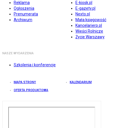
Reklama
E-kiosk.pl
Ogłoszenia
E-gazety.pl
Prenumerata
Nexto.pl
Archiwum
Mała księgowość
Kancelarierp.pl
Wieści Rolnicze
Życie Warszawy
NASZE WYDARZENIA
Szkolenia i konferencje
MAPA STRONY
KALENDARIUM
OFERTA PRODUKTOWA