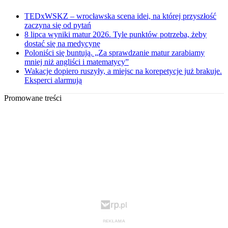
TEDxWSKZ – wrocławska scena idei, na której przyszłość
zaczyna się od pytań
8 lipca wyniki matur 2026. Tyle punktów potrzeba, żeby
dostać się na medycynę
Poloniści się buntują. „Za sprawdzanie matur zarabiamy
mniej niż angliści i matematycy”
Wakacje dopiero ruszyły, a miejsc na korepetycje już brakuje.
Eksperci alarmują
Promowane treści