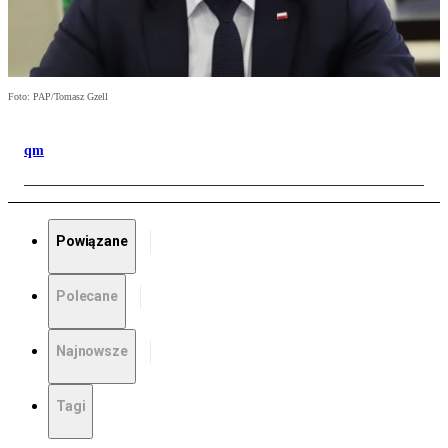
Foto: PAP/Tomasz Gzell
qm
Powiązane
Polecane
Najnowsze
Tagi