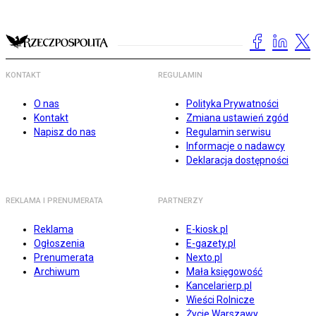
KONTAKT
REGULAMIN
O nas
Polityka Prywatności
Kontakt
Zmiana ustawień zgód
Napisz do nas
Regulamin serwisu
Informacje o nadawcy
Deklaracja dostępności
REKLAMA I PRENUMERATA
PARTNERZY
Reklama
E-kiosk.pl
Ogłoszenia
E-gazety.pl
Prenumerata
Nexto.pl
Archiwum
Mała księgowość
Kancelarierp.pl
Wieści Rolnicze
Życie Warszawy