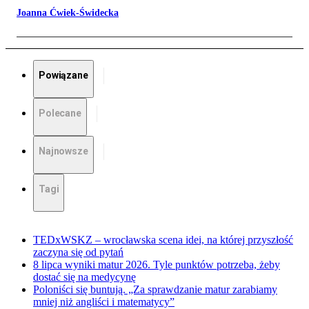
Joanna Ćwiek-Świdecka
Powiązane
Polecane
Najnowsze
Tagi
TEDxWSKZ – wrocławska scena idei, na której przyszłość
zaczyna się od pytań
8 lipca wyniki matur 2026. Tyle punktów potrzeba, żeby
dostać się na medycynę
Poloniści się buntują. „Za sprawdzanie matur zarabiamy
mniej niż angliści i matematycy”