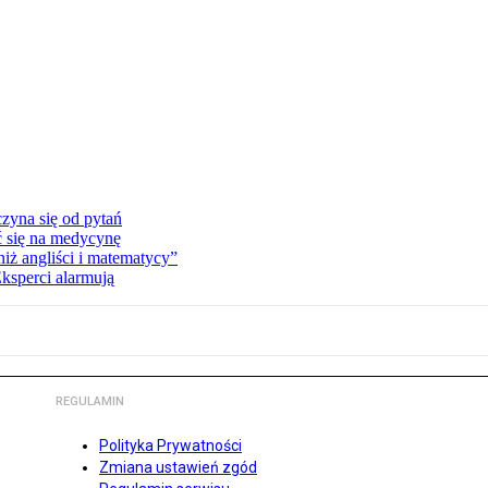
zyna się od pytań
ć się na medycynę
niż angliści i matematycy”
Eksperci alarmują
REGULAMIN
Polityka Prywatności
Zmiana ustawień zgód