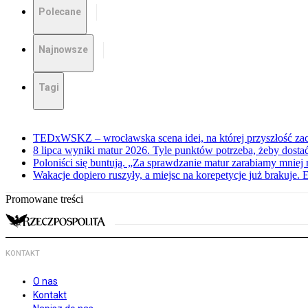
Polecane
Najnowsze
Tagi
TEDxWSKZ – wrocławska scena idei, na której przyszłość zac
8 lipca wyniki matur 2026. Tyle punktów potrzeba, żeby dosta
Poloniści się buntują. „Za sprawdzanie matur zarabiamy mniej 
Wakacje dopiero ruszyły, a miejsc na korepetycje już brakuje. 
Promowane treści
KONTAKT
O nas
Kontakt