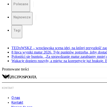
Polecane
Najnowsze
Tagi
TEDxWSKZ – wrocławska scena idei, na której przyszłość zac
8 lipca wyniki matur 2026. Tyle punktów potrzeba, żeby dosta
Poloniści się buntują. „Za sprawdzanie matur zarabiamy mniej 
Wakacje dopiero ruszyły, a miejsc na korepetycje już brakuje. 
Promowane treści
KONTAKT
O nas
Kontakt