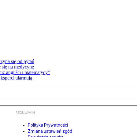
zyna się od pytań
ć się na medycynę
niż angliści i matematycy”
Eksperci alarmują
REGULAMIN
Polityka Prywatności
Zmiana ustawień zgód