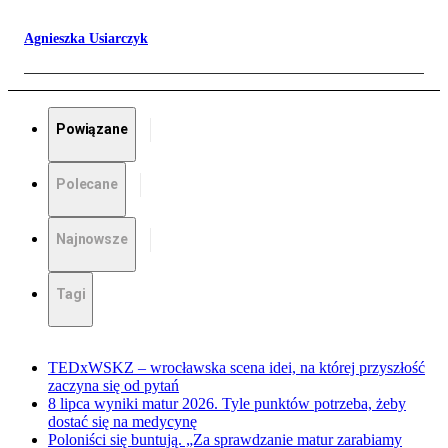
Agnieszka Usiarczyk
Powiązane
Polecane
Najnowsze
Tagi
TEDxWSKZ – wrocławska scena idei, na której przyszłość
zaczyna się od pytań
8 lipca wyniki matur 2026. Tyle punktów potrzeba, żeby
dostać się na medycynę
Poloniści się buntują. „Za sprawdzanie matur zarabiamy