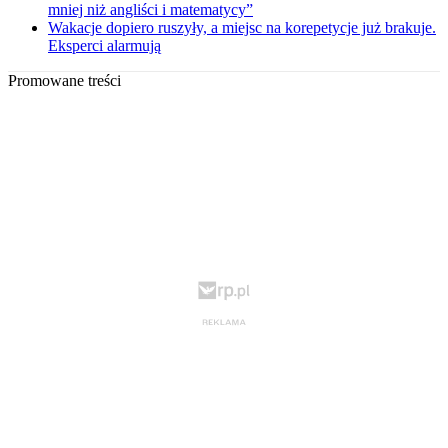
mniej niż angliści i matematycy”
Wakacje dopiero ruszyły, a miejsc na korepetycje już brakuje.
Eksperci alarmują
Promowane treści