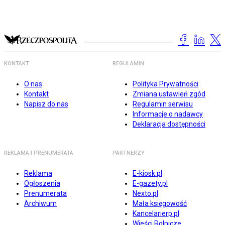
KONTAKT
REGULAMIN
O nas
Polityka Prywatności
Kontakt
Zmiana ustawień zgód
Napisz do nas
Regulamin serwisu
Informacje o nadawcy
Deklaracja dostępności
REKLAMA I PRENUMERATA
PARTNERZY
Reklama
E-kiosk.pl
Ogłoszenia
E-gazety.pl
Prenumerata
Nexto.pl
Archiwum
Mała księgowość
Kancelarierp.pl
Wieści Rolnicze