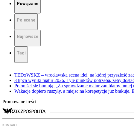
Powiązane
Polecane
Najnowsze
Tagi
TEDxWSKZ – wrocławska scena idei, na której przyszłość zac
8 lipca wyniki matur 2026. Tyle punktów potrzeba, żeby dosta
Poloniści się buntują. „Za sprawdzanie matur zarabiamy mniej 
Wakacje dopiero ruszyły, a miejsc na korepetycje już brakuje. 
Promowane treści
KONTAKT