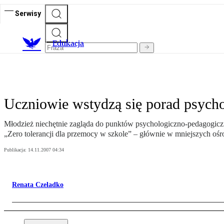
Serwisy
E
dukacja
Uczniowie wstydzą się porad psych
Młodzież niechętnie zagląda do punktów psychologiczno-pedagogiczn
„Zero tolerancji dla przemocy w szkole” – głównie w mniejszych ośr
Publikacja:
14.11.2007 04:34
Renata Czeladko