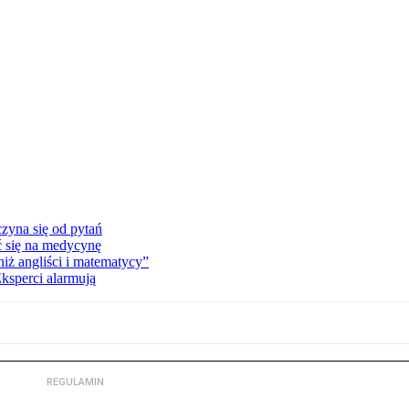
zyna się od pytań
ć się na medycynę
niż angliści i matematycy”
Eksperci alarmują
REGULAMIN