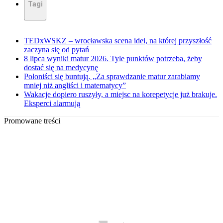
Tagi
TEDxWSKZ – wrocławska scena idei, na której przyszłość
zaczyna się od pytań
8 lipca wyniki matur 2026. Tyle punktów potrzeba, żeby
dostać się na medycynę
Poloniści się buntują. „Za sprawdzanie matur zarabiamy
mniej niż angliści i matematycy”
Wakacje dopiero ruszyły, a miejsc na korepetycje już brakuje.
Eksperci alarmują
Promowane treści