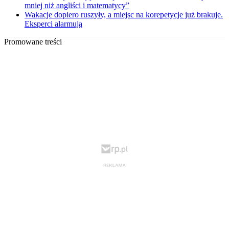
mniej niż angliści i matematycy”
Wakacje dopiero ruszyły, a miejsc na korepetycje już brakuje.
Eksperci alarmują
Promowane treści