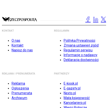
KONTAKT
REGULAMIN
O nas
Polityka Prywatności
Kontakt
Zmiana ustawień zgód
Napisz do nas
Regulamin serwisu
Informacje o nadawcy
Deklaracja dostępności
REKLAMA I PRENUMERATA
PARTNERZY
Reklama
E-kiosk.pl
Ogłoszenia
E-gazety.pl
Prenumerata
Nexto.pl
Archiwum
Mała księgowość
Kancelarierp.pl
Wieści Rolnicze