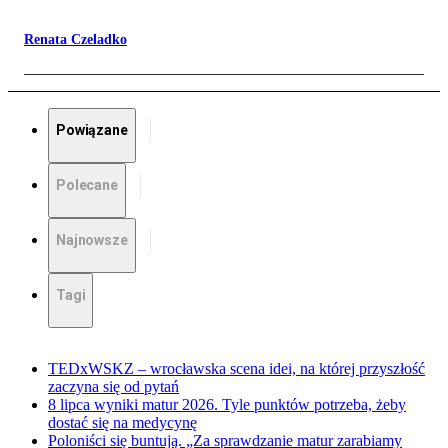
Renata Czeladko
Powiązane
Polecane
Najnowsze
Tagi
TEDxWSKZ – wrocławska scena idei, na której przyszłość
zaczyna się od pytań
8 lipca wyniki matur 2026. Tyle punktów potrzeba, żeby
dostać się na medycynę
Poloniści się buntują. „Za sprawdzanie matur zarabiamy