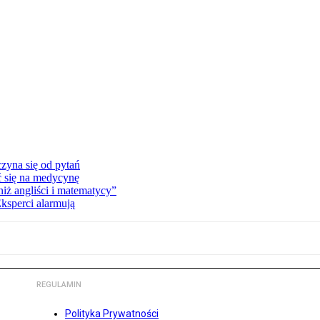
zyna się od pytań
ć się na medycynę
niż angliści i matematycy”
Eksperci alarmują
REGULAMIN
Polityka Prywatności