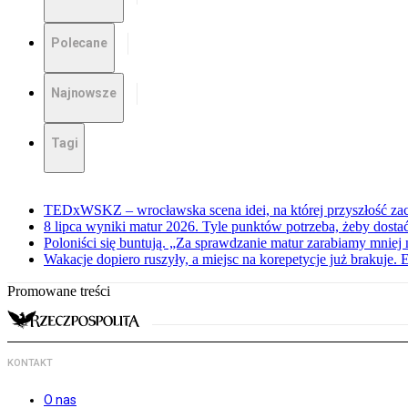
Polecane
Najnowsze
Tagi
TEDxWSKZ – wrocławska scena idei, na której przyszłość zac
8 lipca wyniki matur 2026. Tyle punktów potrzeba, żeby dosta
Poloniści się buntują. „Za sprawdzanie matur zarabiamy mniej 
Wakacje dopiero ruszyły, a miejsc na korepetycje już brakuje. 
Promowane treści
KONTAKT
O nas