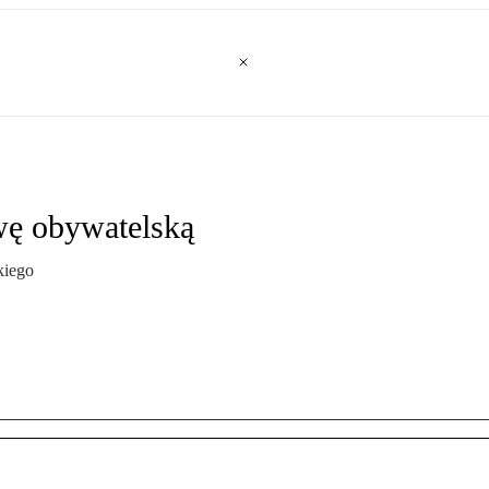
awę obywatelską
kiego