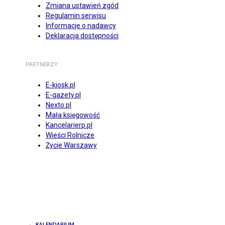
Zmiana ustawień zgód
Regulamin serwisu
Informacje o nadawcy
Deklaracja dostępności
PARTNERZY
E-kiosk.pl
E-gazety.pl
Nexto.pl
Mała księgowość
Kancelarierp.pl
Wieści Rolnicze
Życie Warszawy
KALENDARIUM