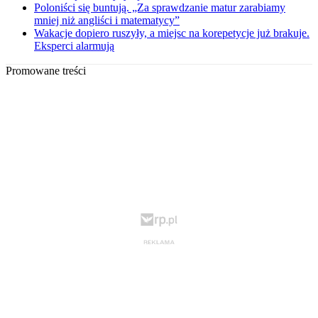
Poloniści się buntują. „Za sprawdzanie matur zarabiamy
mniej niż angliści i matematycy”
Wakacje dopiero ruszyły, a miejsc na korepetycje już brakuje.
Eksperci alarmują
Promowane treści