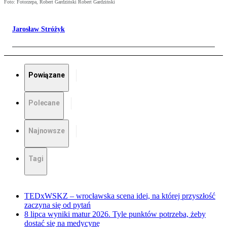
Foto: Fotorzepa, Robert Gardziński Robert Gardziński
Jarosław Stróżyk
Powiązane
Polecane
Najnowsze
Tagi
TEDxWSKZ – wrocławska scena idei, na której przyszłość
zaczyna się od pytań
8 lipca wyniki matur 2026. Tyle punktów potrzeba, żeby
dostać się na medycynę