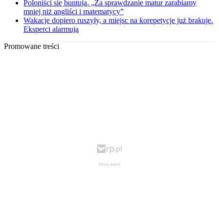
Poloniści się buntują. „Za sprawdzanie matur zarabiamy
mniej niż angliści i matematycy”
Wakacje dopiero ruszyły, a miejsc na korepetycje już brakuje.
Eksperci alarmują
Promowane treści