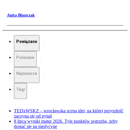
Anita Błaszczak
Powiązane
Polecane
Najnowsze
Tagi
TEDxWSKZ – wrocławska scena idei, na której przyszłość
zaczyna się od pytań
8 lipca wyniki matur 2026. Tyle punktów potrzeba, żeby
dostać się na medycynę