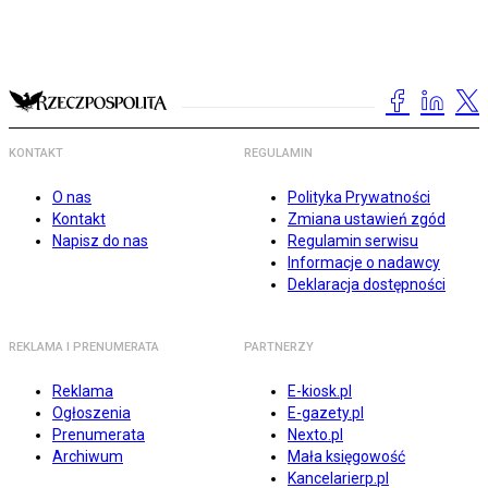
KONTAKT
REGULAMIN
O nas
Polityka Prywatności
Kontakt
Zmiana ustawień zgód
Napisz do nas
Regulamin serwisu
Informacje o nadawcy
Deklaracja dostępności
REKLAMA I PRENUMERATA
PARTNERZY
Reklama
E-kiosk.pl
Ogłoszenia
E-gazety.pl
Prenumerata
Nexto.pl
Archiwum
Mała księgowość
Kancelarierp.pl