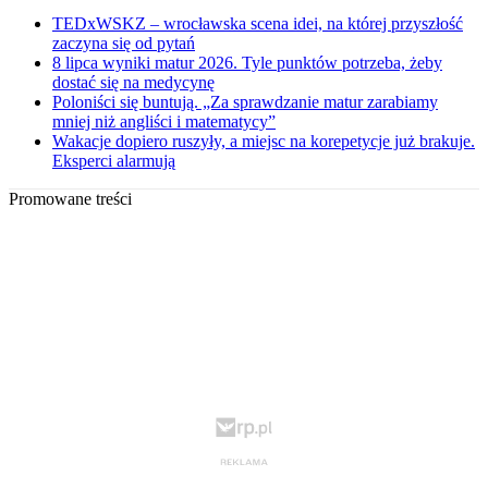
TEDxWSKZ – wrocławska scena idei, na której przyszłość
zaczyna się od pytań
8 lipca wyniki matur 2026. Tyle punktów potrzeba, żeby
dostać się na medycynę
Poloniści się buntują. „Za sprawdzanie matur zarabiamy
mniej niż angliści i matematycy”
Wakacje dopiero ruszyły, a miejsc na korepetycje już brakuje.
Eksperci alarmują
Promowane treści