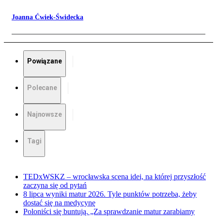
Joanna Ćwiek-Świdecka
Powiązane
Polecane
Najnowsze
Tagi
TEDxWSKZ – wrocławska scena idei, na której przyszłość
zaczyna się od pytań
8 lipca wyniki matur 2026. Tyle punktów potrzeba, żeby
dostać się na medycynę
Poloniści się buntują. „Za sprawdzanie matur zarabiamy