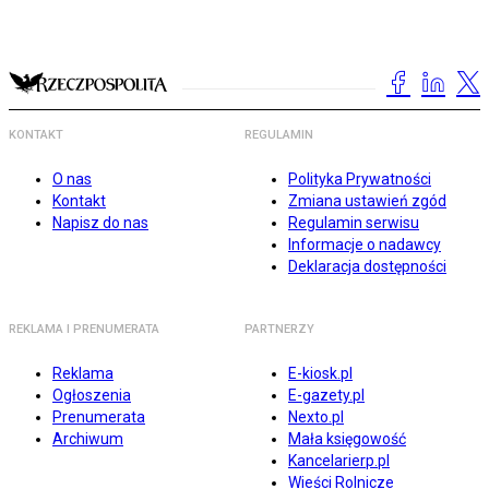
KONTAKT
REGULAMIN
O nas
Polityka Prywatności
Kontakt
Zmiana ustawień zgód
Napisz do nas
Regulamin serwisu
Informacje o nadawcy
Deklaracja dostępności
REKLAMA I PRENUMERATA
PARTNERZY
Reklama
E-kiosk.pl
Ogłoszenia
E-gazety.pl
Prenumerata
Nexto.pl
Archiwum
Mała księgowość
Kancelarierp.pl
Wieści Rolnicze