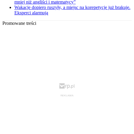
mniej niż angliści i matematycy”
Wakacje dopiero ruszyły, a miejsc na korepetycje już brakuje.
Eksperci alarmują
Promowane treści