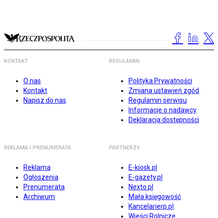
KONTAKT
REGULAMIN
O nas
Polityka Prywatności
Kontakt
Zmiana ustawień zgód
Napisz do nas
Regulamin serwisu
Informacje o nadawcy
Deklaracja dostępności
REKLAMA I PRENUMERATA
PARTNERZY
Reklama
E-kiosk.pl
Ogłoszenia
E-gazety.pl
Prenumerata
Nexto.pl
Archiwum
Mała księgowość
Kancelarierp.pl
Wieści Rolnicze