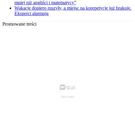
mniej niż angliści i matematycy”
Wakacje dopiero ruszyły, a miejsc na korepetycje już brakuje.
Eksperci alarmują
Promowane treści