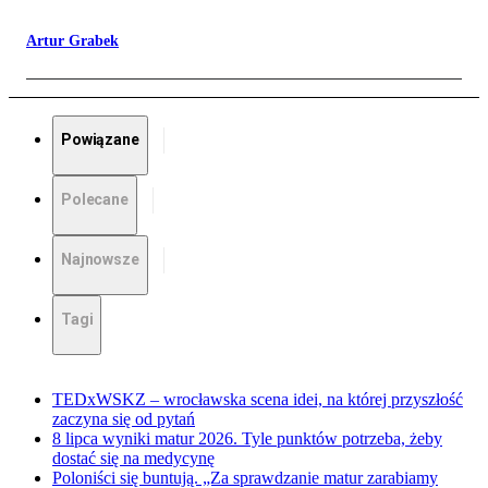
Artur Grabek
Powiązane
Polecane
Najnowsze
Tagi
TEDxWSKZ – wrocławska scena idei, na której przyszłość
zaczyna się od pytań
8 lipca wyniki matur 2026. Tyle punktów potrzeba, żeby
dostać się na medycynę
Poloniści się buntują. „Za sprawdzanie matur zarabiamy