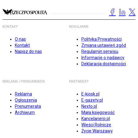
KONTAKT
REGULAMIN
O nas
Polityka Prywatności
Kontakt
Zmiana ustawień zgód
Napisz do nas
Regulamin serwisu
Informacje o nadawcy
Deklaracja dostępności
REKLAMA I PRENUMERATA
PARTNERZY
Reklama
E-kiosk.pl
Ogłoszenia
E-gazety.pl
Prenumerata
Nexto.pl
Archiwum
Mała księgowość
Kancelarierp.pl
Wieści Rolnicze
Życie Warszawy