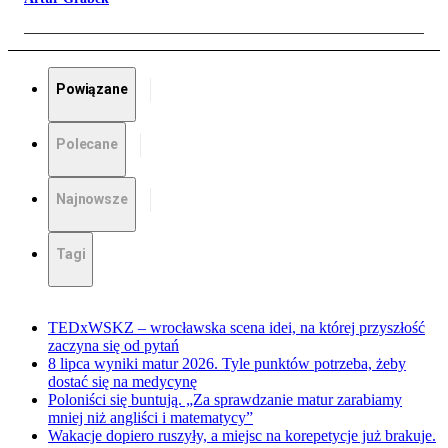
Powiązane
Polecane
Najnowsze
Tagi
TEDxWSKZ – wrocławska scena idei, na której przyszłość
zaczyna się od pytań
8 lipca wyniki matur 2026. Tyle punktów potrzeba, żeby
dostać się na medycynę
Poloniści się buntują. „Za sprawdzanie matur zarabiamy
mniej niż angliści i matematycy”
Wakacje dopiero ruszyły, a miejsc na korepetycje już brakuje.