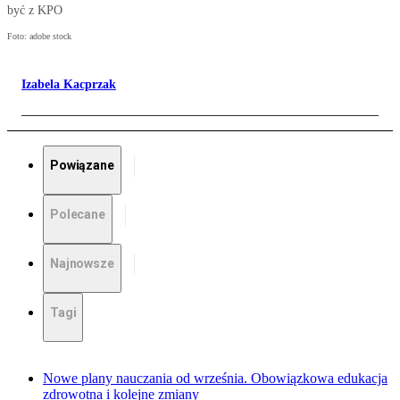
być z KPO
Foto: adobe stock
Izabela Kacprzak
Powiązane
Polecane
Najnowsze
Tagi
Nowe plany nauczania od września. Obowiązkowa edukacja
zdrowotna i kolejne zmiany