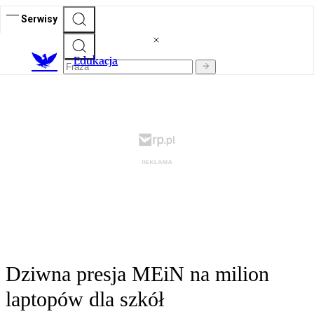
Serwisy
E
dukacja
Dziwna presja MEiN na milion
laptopów dla szkół