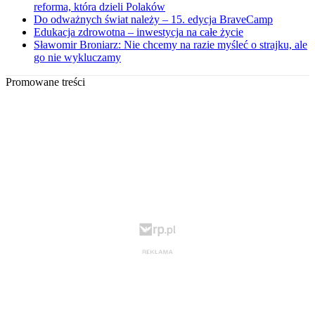
reforma, która dzieli Polaków
Do odważnych świat należy – 15. edycja BraveCamp
Edukacja zdrowotna – inwestycja na całe życie
Sławomir Broniarz: Nie chcemy na razie myśleć o strajku, ale
go nie wykluczamy
Promowane treści