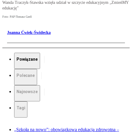
Wanda Traczyk-Stawska wzięła udział w szczycie edukacyjnym „ZmieńMY
edukację”
Foto: PAP/Tomasz Gzell
Joanna Ćwiek-Świdecka
Powiązane
Polecane
Najnowsze
Tagi
„Szkoła na nowo”: obowiązkowa edukacja zdrowotna –