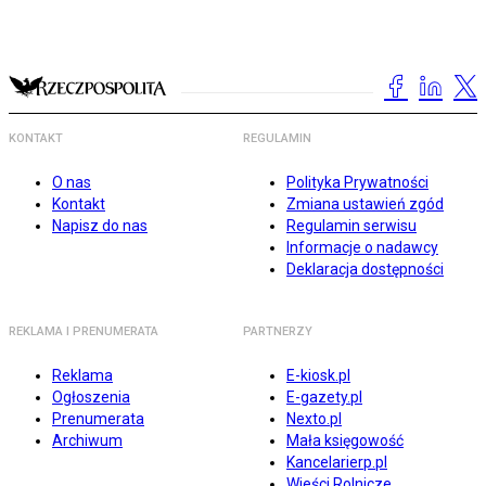
KONTAKT
REGULAMIN
O nas
Polityka Prywatności
Kontakt
Zmiana ustawień zgód
Napisz do nas
Regulamin serwisu
Informacje o nadawcy
Deklaracja dostępności
REKLAMA I PRENUMERATA
PARTNERZY
Reklama
E-kiosk.pl
Ogłoszenia
E-gazety.pl
Prenumerata
Nexto.pl
Archiwum
Mała księgowość
Kancelarierp.pl
Wieści Rolnicze