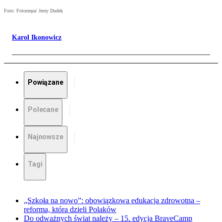
Foto: Fotorzepa/ Jerzy Dudek
Karol Ikonowicz
Powiązane
Polecane
Najnowsze
Tagi
„Szkoła na nowo”: obowiązkowa edukacja zdrowotna –
reforma, która dzieli Polaków
Do odważnych świat należy – 15. edycja BraveCamp