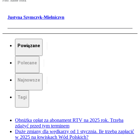
Foto: Adobe Stock
Justyna Szymczyk-Mielniczyn
Powiązane
Polecane
Najnowsze
Tagi
Obniżka opłat za abonament RTV na 2025 rok. Trzeba
zdążyć przed tym terminem
Duże zmiany dla wędkarzy od 1 stycznia. Ile trzeba zapłacić
w 2025 na łowiskach Wód Polskich?