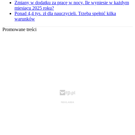
Zmiany w dodatku za pracę w nocy. Ile wyniesie w każdym
miesiącu 2025 roku?
Ponad 4,4 tys. zł dla nauczycieli. Trzeba spełnić kilka
warunków
Promowane treści