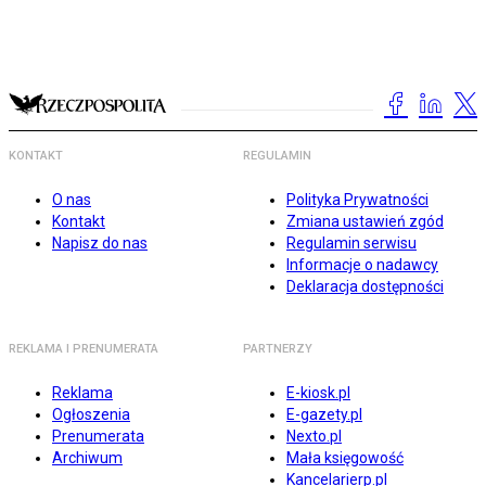
KONTAKT
REGULAMIN
O nas
Polityka Prywatności
Kontakt
Zmiana ustawień zgód
Napisz do nas
Regulamin serwisu
Informacje o nadawcy
Deklaracja dostępności
REKLAMA I PRENUMERATA
PARTNERZY
Reklama
E-kiosk.pl
Ogłoszenia
E-gazety.pl
Prenumerata
Nexto.pl
Archiwum
Mała księgowość
Kancelarierp.pl