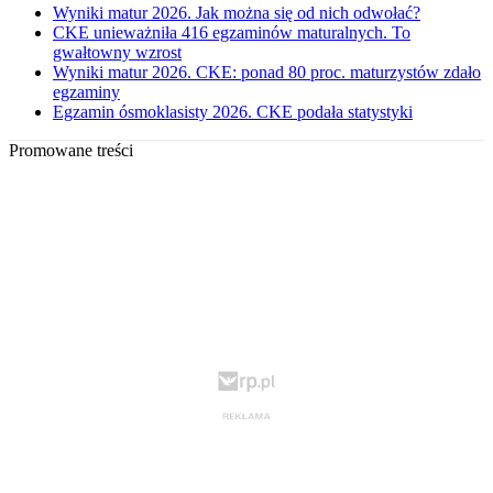
Wyniki matur 2026. Jak można się od nich odwołać?
CKE unieważniła 416 egzaminów maturalnych. To
gwałtowny wzrost
Wyniki matur 2026. CKE: ponad 80 proc. maturzystów zdało
egzaminy
Egzamin ósmoklasisty 2026. CKE podała statystyki
Promowane treści