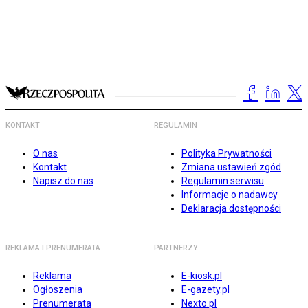
KONTAKT
REGULAMIN
O nas
Polityka Prywatności
Kontakt
Zmiana ustawień zgód
Napisz do nas
Regulamin serwisu
Informacje o nadawcy
Deklaracja dostępności
REKLAMA I PRENUMERATA
PARTNERZY
Reklama
E-kiosk.pl
Ogłoszenia
E-gazety.pl
Prenumerata
Nexto.pl