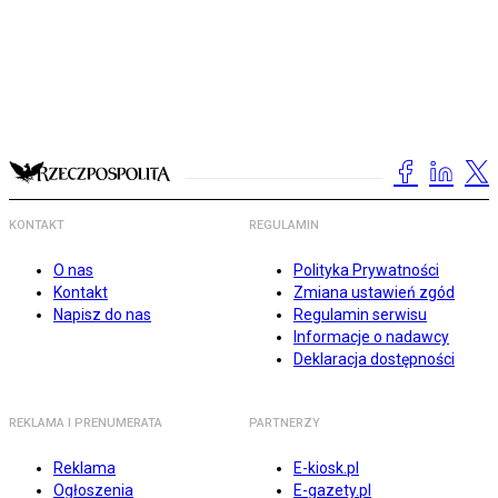
KONTAKT
REGULAMIN
O nas
Polityka Prywatności
Kontakt
Zmiana ustawień zgód
Napisz do nas
Regulamin serwisu
Informacje o nadawcy
Deklaracja dostępności
REKLAMA I PRENUMERATA
PARTNERZY
Reklama
E-kiosk.pl
Ogłoszenia
E-gazety.pl