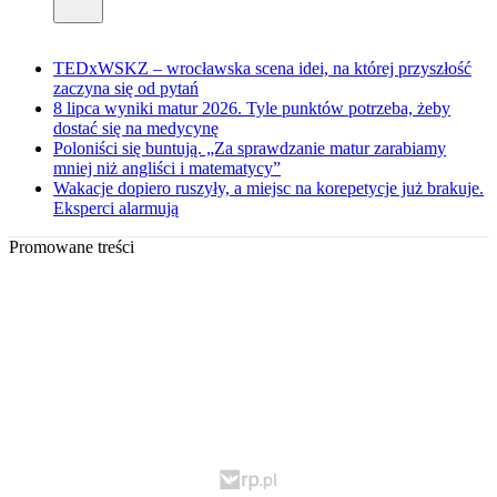
TEDxWSKZ – wrocławska scena idei, na której przyszłość
zaczyna się od pytań
8 lipca wyniki matur 2026. Tyle punktów potrzeba, żeby
dostać się na medycynę
Poloniści się buntują. „Za sprawdzanie matur zarabiamy
mniej niż angliści i matematycy”
Wakacje dopiero ruszyły, a miejsc na korepetycje już brakuje.
Eksperci alarmują
Promowane treści