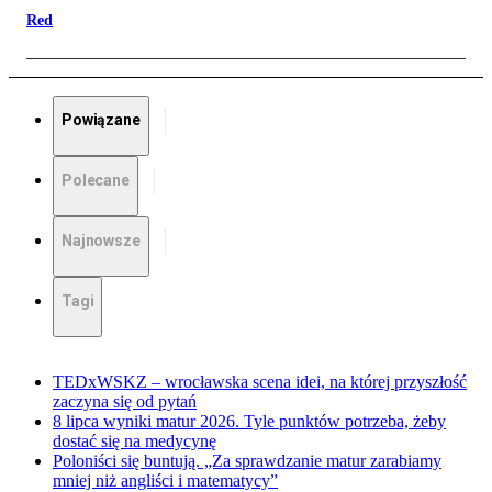
Red
Powiązane
Polecane
Najnowsze
Tagi
TEDxWSKZ – wrocławska scena idei, na której przyszłość
zaczyna się od pytań
8 lipca wyniki matur 2026. Tyle punktów potrzeba, żeby
dostać się na medycynę
Poloniści się buntują. „Za sprawdzanie matur zarabiamy
mniej niż angliści i matematycy”