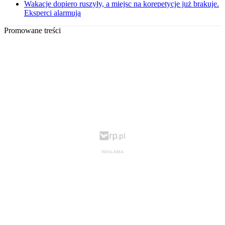
Wakacje dopiero ruszyły, a miejsc na korepetycje już brakuje.
Eksperci alarmują
Promowane treści