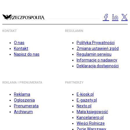
KONTAKT
REGULAMIN
O nas
Polityka Prywatności
Kontakt
Zmiana ustawień zgód
Napisz do nas
Regulamin serwisu
Informacje o nadawcy
Deklaracja dostępności
REKLAMA I PRENUMERATA
PARTNERZY
Reklama
E-kiosk.pl
Ogłoszenia
E-gazety.pl
Prenumerata
Nexto.pl
Archiwum
Mała księgowość
Kancelarierp.pl
Wieści Rolnicze
Życie Warszawy